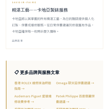
SF
CARTIER
SAVOIR-FAIRE
精湛工藝——卡地亞製錶服務
卡地亞將以其掌握的所有精湛工藝，為您的腕錶提供個人化
訂製、保養或維修服務。從日常保養建議到修復舊有作品，
卡地亞確保每一枚時計歷久彌新。
品牌故事
📋 更多品牌與服務文章
香港 ROLEX 維修抹油終極
Omega 歐米茄保養建議 →
指南 →
Audemars Piguet 愛彼維
Patek Philippe 百達翡麗保
修收費參考 →
養建議 →