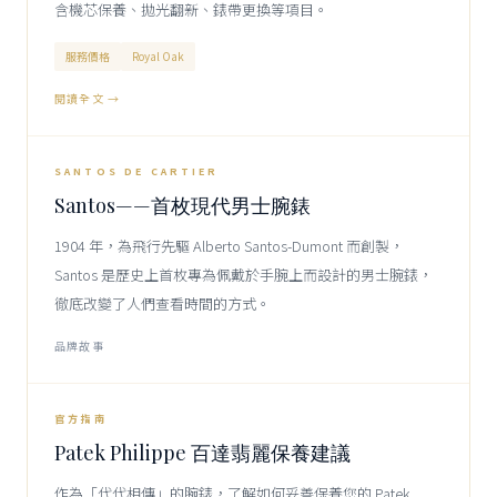
含機芯保養、拋光翻新、錶帶更換等項目。
服務價格
Royal Oak
閱讀全文 →
1904
CARTIER
SANTOS DE CARTIER
Santos——首枚現代男士腕錶
1904 年，為飛行先驅 Alberto Santos-Dumont 而創製，
Santos 是歷史上首枚專為佩戴於手腕上而設計的男士腕錶，
徹底改變了人們查看時間的方式。
品牌故事
PATEK PHILIPPE
官方指南
Patek Philippe 百達翡麗保養建議
作為「代代相傳」的腕錶，了解如何妥善保養您的 Patek