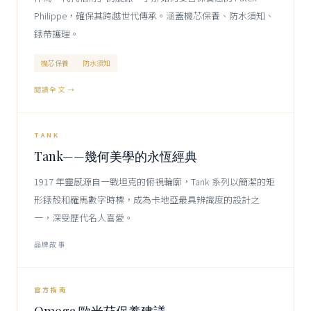
Philippe，確保其跨越世代傳承。涵蓋機芯保養、防水須知、
錶帶護理。
機芯保養
防水須知
閱讀全文 →
1917
CARTIER
TANK
Tank——幾何美學的永恆經典
1917 年靈感源自一戰坦克的俯視輪廓，Tank 系列以簡潔的矩
形錶殼和羅馬數字時標，成為卡地亞最具辨識度的設計之
一，深受歷代名人喜愛。
品牌故事
OMEGA
官方指南