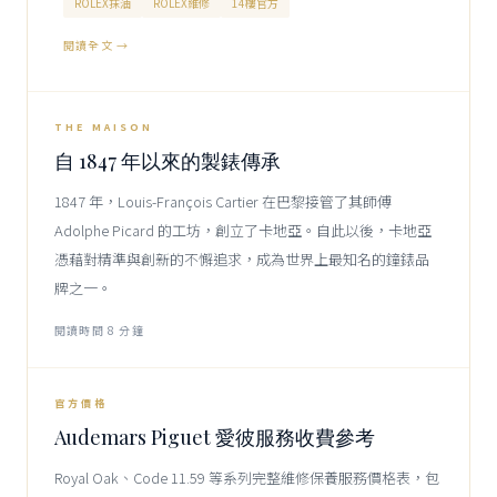
ROLEX抹油
ROLEX維修
14樓官方
閱讀全文 →
1847
CARTIER
THE MAISON
自 1847 年以來的製錶傳承
1847 年，Louis-François Cartier 在巴黎接管了其師傅
Adolphe Picard 的工坊，創立了卡地亞。自此以後，卡地亞
憑藉對精準與創新的不懈追求，成為世界上最知名的鐘錶品
牌之一。
閱讀時間 8 分鐘
AUDEMARS PIGUET
官方價格
Audemars Piguet 愛彼服務收費參考
Royal Oak、Code 11.59 等系列完整維修保養服務價格表，包