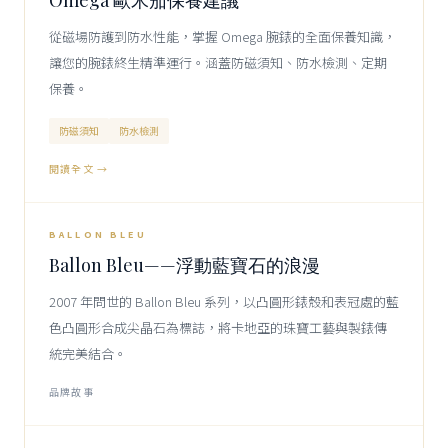
Omega 歐米茄保養建議
從磁場防護到防水性能，掌握 Omega 腕錶的全面保養知識，
讓您的腕錶終生精準運行。涵蓋防磁須知、防水檢測、定期
保養。
防磁須知
防水檢測
閱讀全文 →
2007
CARTIER
BALLON BLEU
Ballon Bleu——浮動藍寶石的浪漫
2007 年問世的 Ballon Bleu 系列，以凸圓形錶殼和表冠處的藍
色凸圓形合成尖晶石為標誌，將卡地亞的珠寶工藝與製錶傳
統完美結合。
品牌故事