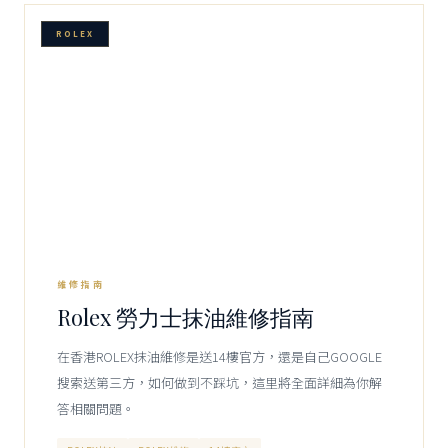
ROLEX
維修指南
Rolex 勞力士抹油維修指南
在香港ROLEX抹油維修是送14樓官方，還是自己GOOGLE
搜索送第三方，如何做到不踩坑，這里將全面詳細為你解
答相關問題。